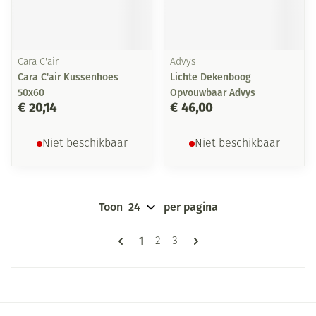
Cara C'air
Advys
Cara C'air Kussenhoes
Lichte Dekenboog
50x60
Opvouwbaar Advys
€ 20,14
€ 46,00
Niet beschikbaar
Niet beschikbaar
Toon
per pagina
Pagina's
U lees momenteel pagina
1
Pagina
Pagina
2
3