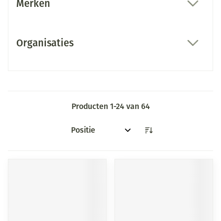
Merken
filter
Organisaties
filter
Producten
1
-
24
van
64
Sorteer op: