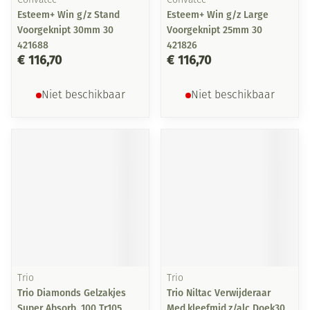
Convatec
Convatec
Esteem+ Win g/z Stand
Esteem+ Win g/z Large
Voorgeknipt 30mm 30
Voorgeknipt 25mm 30
421688
421826
€ 116,70
€ 116,70
Niet beschikbaar
Niet beschikbaar
Trio
Trio
Trio Diamonds Gelzakjes
Trio Niltac Verwijderaar
Super Absorb. 100 Tr105
Med.kleefmid.z/alc Doek30