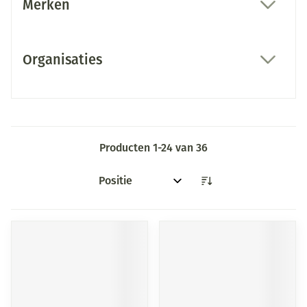
Merken
filter
Organisaties
filter
Producten
1
-
24
van
36
Sorteer op: