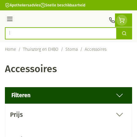
Ga naar de inhoud
Apothekersadvies
Snelle beschikbaarheid
Menu
Zoek
Product, merk, categorie...
Home
/
Thuiszorg en EHBO
/
Stoma
/
Accessoires
Accessoires
Filteren
Doorgaan naar productlijst
Prijs
filter