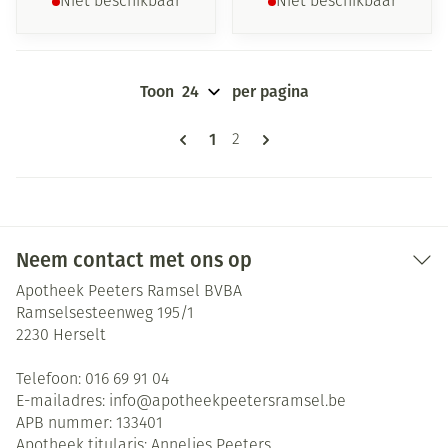
Niet beschikbaar
Niet beschikbaar
Toon
per pagina
Pagina's
U lees momenteel pagina
1
Pagina
2
Neem contact met ons op
Apotheek Peeters Ramsel BVBA
Ramselsesteenweg 195/1
2230
Herselt
Telefoon:
016 69 91 04
E-mailadres:
info@
apotheekpeetersramsel.be
APB nummer:
133401
Apotheek titularis:
Annelies Peeters