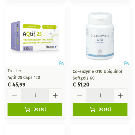
Trenker
Co-enzyme Q10 Ubiquinol
Aqtif 25 Caps 120
Softgels 60
€ 45,99
€ 51,20
Aantal
Aantal
Bestel
Bestel