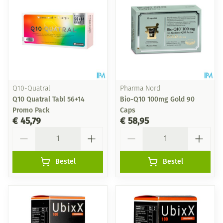
Q10-Quatral
Pharma Nord
Q10 Quatral Tabl 56+14
Bio-Q10 100mg Gold 90
Promo Pack
Caps
€ 45,79
€ 58,95
Aantal
Aantal
Bestel
Bestel