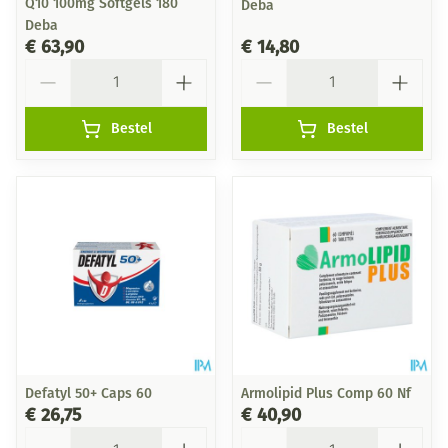
Q10 100mg Softgels 180
Deba
Deba
€ 63,90
€ 14,80
Aantal
Aantal
Bestel
Bestel
Defatyl 50+ Caps 60
Armolipid Plus Comp 60 Nf
€ 26,75
€ 40,90
Aantal
Aantal