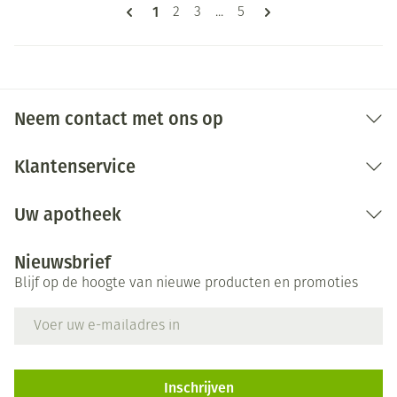
Pagina's
U lees momenteel pagina
1
Pagina
Pagina
Pagina
2
3
...
5
Neem contact met ons op
Klantenservice
Uw apotheek
Nieuwsbrief
Blijf op de hoogte van nieuwe producten en promoties
E-mail adres
Inschrijven