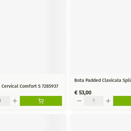
Mondmaskers
ging
Supplementen
Insectenwe
middelen
ssen
-
id
Bota Padded Clavicula Spli
 Cervical Comfort S 7285937
€ 53,00
Zelfbruiner
Scheren
Aantal