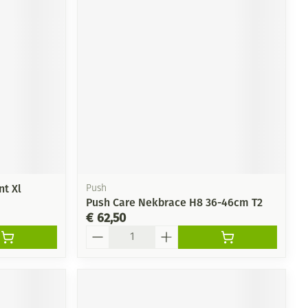
rende
Parfums en
geurproducten
nt Xl
Push
Push Care Nekbrace H8 36-46cm T2
€ 62,50
CBD
Aantal