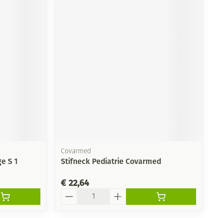
Covarmed
e S 1
Stifneck Pediatrie Covarmed
€ 22,64
Aantal