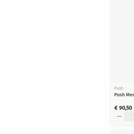
Push
Push Med
€ 90,50
Aantal