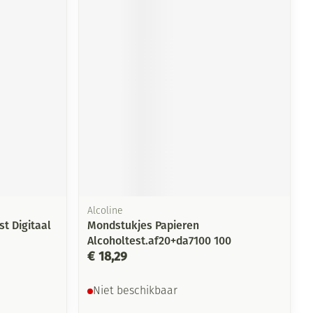
rende
Parfums en
geurproducten
Alcoline
CBD
st Digitaal
Mondstukjes Papieren
Alcoholtest.af20+da7100 100
€ 18,29
Niet beschikbaar