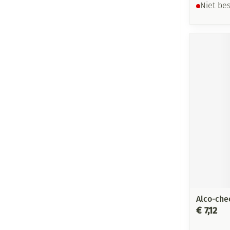
Niet be
Alco-che
€ 7,12