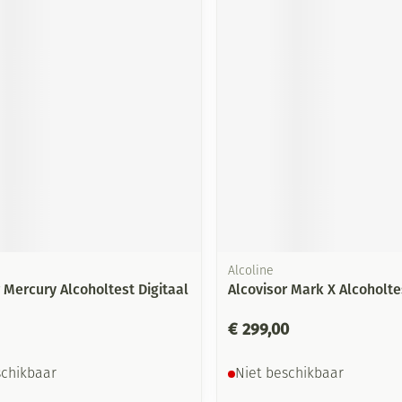
Mondmaskers
ging
Supplementen
Insectenwe
middelen
ssen
-
id
Alcoline
Zelfbruiner
Scheren
 Mercury Alcoholtest Digitaal
Alcovisor Mark X Alcoholte
€ 299,00
schikbaar
Niet beschikbaar