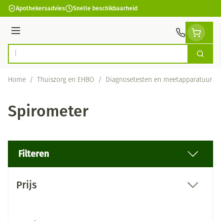
Ga naar de inhoud
Apothekersadvies
Snelle beschikbaarheid
Menu
Zoek
Product, merk, categorie...
Home
/
Thuiszorg en EHBO
/
Diagnosetesten en meetapparatuur
/
Spirometer
Filteren
Doorgaan naar productlijst
Prijs
filter