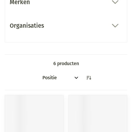
Merken
filter
Organisaties
filter
6
producten
Sorteer op: