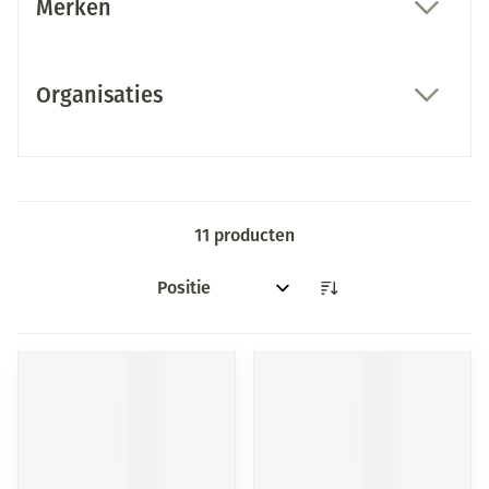
Merken
filter
Organisaties
filter
11
producten
Sorteer op: