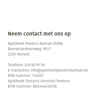
Zuurstof
Eelt
Ademhalingsste
Eksteroog - lik
Toon meer
Spieren en gew
Neem contact met ons op
Specifiek voor
Naalden en spu
Apotheek Peeters Ramsel BVBA
Ramselsesteenweg 195/1
Infecties
Lichaamsverzor
Spuiten
2230
Herselt
Deodorant
Oplossing voor 
Telefoon:
016 69 91 04
Gezichtsverzorg
Naalden
Luizen
E-mailadres:
info@
apotheekpeetersramsel.be
APB nummer:
133401
Naalden voor in
Apotheek titularis:
Annelies Peeters
pennaalden
BTW nummer:
BE0444246736
Diagnostica
Toon meer
Haar