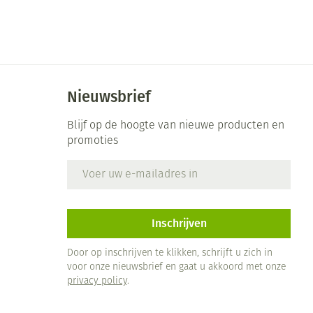
Bed
ng zon
Doorliggen - decubitis
ie
Urinewegen
Toon meer
id, spanning
Stoppen met roken
Nieuwsbrief
 en intieme
 Orthopedie -
Gezichtsreiniging -
Instrumenten
Blijf op de hoogte van nieuwe producten en
che verbanden
ontschminken
promoties
Anti tumor middelen
E-mail adres
 anticonceptie
Reinigingsmelk, - crème, -
olie en gel
jn
Anesthesie
Tonic - lotion
zorging
Inschrijven
Micellair water
et
ie
Diverse geneesmiddelen
Specifiek voor de ogen
Door op inschrijven te klikken, schrijft u zich in
voor onze nieuwsbrief en gaat u akkoord met onze
Toon meer
privacy policy
.