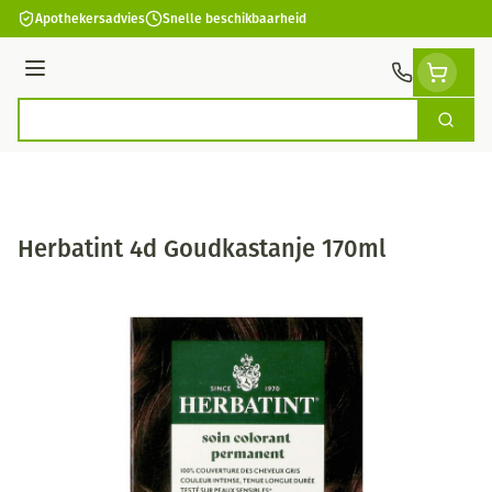
Ga naar de inhoud
Apothekersadvies
Snelle beschikbaarheid
Menu
Zoek
Product, merk, categorie...
Herbatint 4d Goudkastanje 170ml