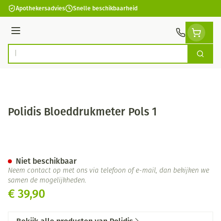
Ga naar de inhoud
Apothekersadvies
Snelle beschikbaarheid
Menu
Zoek
Product, merk, categorie...
Polidis Bloeddrukmeter Pols 1
Polidis Bloeddrukmeter Pols 
Niet beschikbaar
Neem contact op met ons via telefoon of e-mail, dan bekijken we
samen de mogelijkheden.
€ 39,90