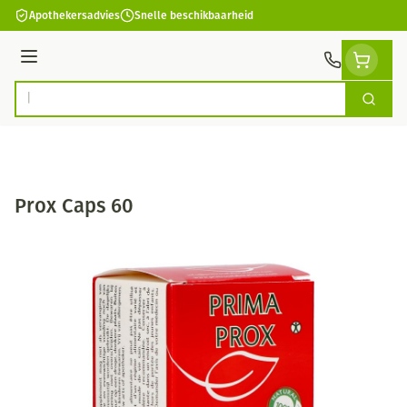
Ga naar de inhoud
Apothekersadvies
Snelle beschikbaarheid
Menu
Zoek
Product, merk, categorie...
Prox Caps 60