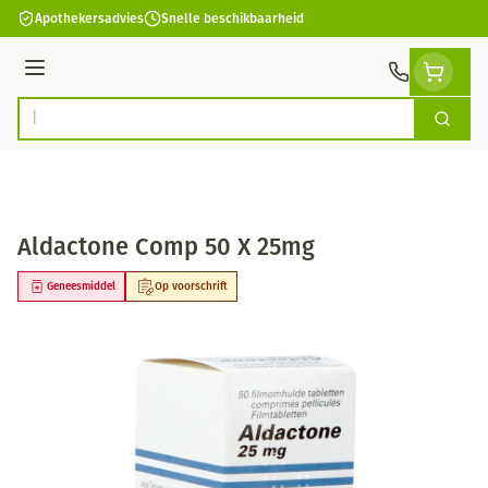
Ga naar de inhoud
Apothekersadvies
Snelle beschikbaarheid
Menu
Zoek
Product, merk, categorie...
Aldactone Comp 50 X 25mg
Geneesmiddel
Op voorschrift