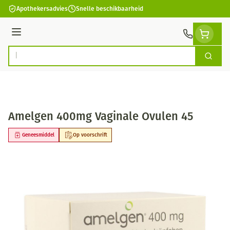
Ga naar de inhoud
Apothekersadvies
Snelle beschikbaarheid
Menu
Zoek
Product, merk, categorie...
Amelgen 400mg Vaginale Ovulen 45
Geneesmiddel
Op voorschrift