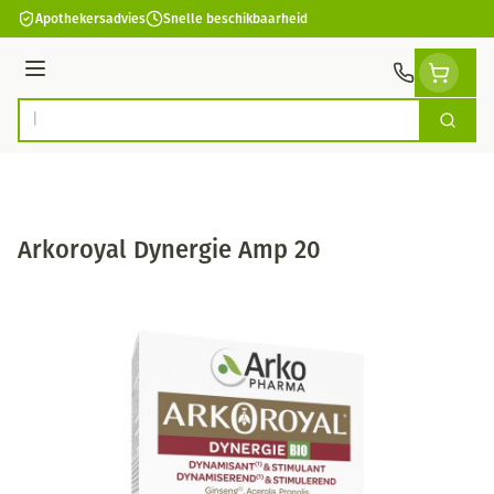
Ga naar de inhoud
Apothekersadvies
Snelle beschikbaarheid
Menu
Zoek
Product, merk, categorie...
Arkoroyal Dynergie Amp 20