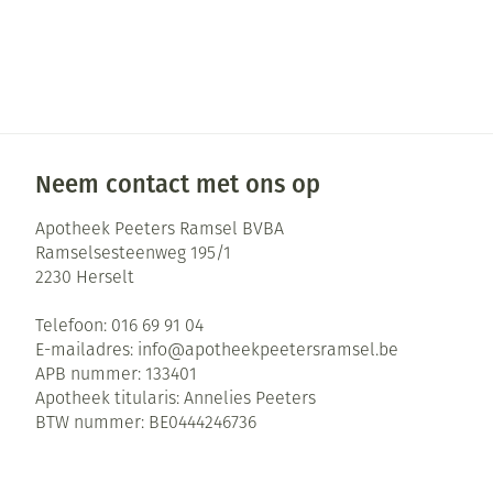
Zuurstof
Eelt
Ademhalingsste
Eksteroog - lik
Toon meer
Spieren en gew
Neem contact met ons op
Specifiek voor
Naalden en spu
Apotheek Peeters Ramsel BVBA
Infecties
Lichaamsverzor
Spuiten
Ramselsesteenweg 195/1
Deodorant
Oplossing voor 
2230
Herselt
Gezichtsverzorg
Naalden
Luizen
Telefoon:
016 69 91 04
E-mailadres:
info@
apotheekpeetersramsel.be
Naalden voor in
APB nummer:
133401
pennaalden
Diagnostica
Apotheek titularis:
Annelies Peeters
Toon meer
BTW nummer:
BE0444246736
Haar