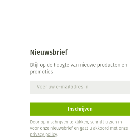
Bed
ng zon
Doorliggen - decubitis
ie
Urinewegen
Toon meer
id, spanning
Stoppen met roken
Nieuwsbrief
 en intieme
 Orthopedie -
Gezichtsreiniging -
Instrumenten
che verbanden
ontschminken
Blijf op de hoogte van nieuwe producten en
Anti tumor middelen
promoties
 anticonceptie
Reinigingsmelk, - crème, -
olie en gel
E-mail adres
jn
Anesthesie
Tonic - lotion
zorging
Micellair water
et
Inschrijven
ie
Diverse geneesmiddelen
Specifiek voor de ogen
Door op inschrijven te klikken, schrijft u zich in
Toon meer
voor onze nieuwsbrief en gaat u akkoord met onze
privacy policy
.