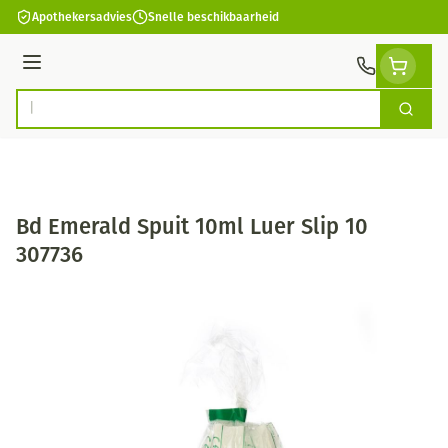
Ga naar de inhoud
Apothekersadvies
Snelle beschikbaarheid
Menu
Zoek
Product, merk, categorie...
Bd Emerald Spuit 10ml Luer Slip 10
307736