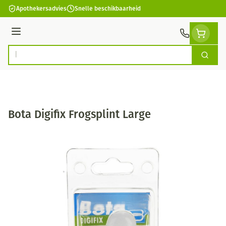
Ga naar de inhoud
Apothekersadvies
Snelle beschikbaarheid
Menu
Zoek
Product, merk, categorie...
Bota Digifix Frogsplint Large