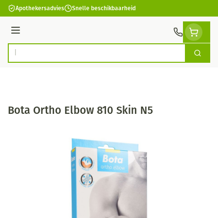
Ga naar de inhoud
Apothekersadvies
Snelle beschikbaarheid
Menu
Zoek
Product, merk, categorie...
Bota Ortho Elbow 810 Skin N5