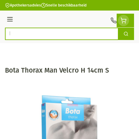
Ga naar de inhoud
Apothekersadvies
Snelle beschikbaarheid
Menu
Zoek
Product, merk, categorie...
Bota Thorax Man Velcro H 14cm S