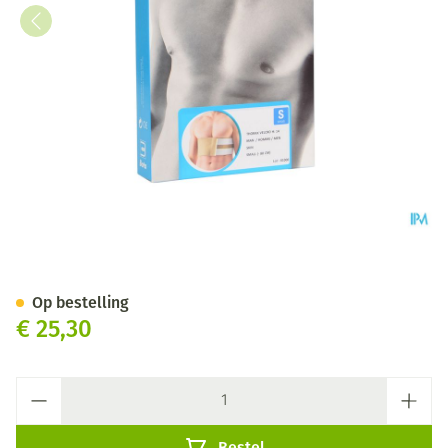
Bota Thorax Man Velcro H 14
Op bestelling
€ 25,30
Aantal
Bestel