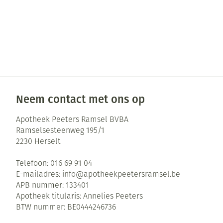
Pillendozen en
Gezichtsverzor
accessoires
Pigmentstoorni
Gevoelige huid 
geïrriteerde hu
Gemengde huid
Neem contact met ons op
Doffe huid
Toon meer
Apotheek Peeters Ramsel BVBA
Ramselsesteenweg 195/1
2230
Herselt
Snurken
Telefoon:
016 69 91 04
E-mailadres:
info@
apotheekpeetersramsel.be
APB nummer:
133401
Apotheek titularis:
Annelies Peeters
BTW nummer:
BE0444246736