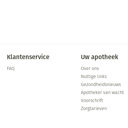
Mondmaskers
ging
Supplementen
Insectenwe
middelen
ssen
-
id
Klantenservice
Uw apotheek
FAQ
Over ons
Nuttige links
Gezondheidsnieuws
Zelfbruiner
Scheren
Apotheker van wacht
Voorschrift
Zorgtarieven