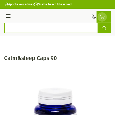
Ga naar de inhoud
Apothekersadvies
Snelle beschikbaarheid
Menu
Zoek
Product, merk, categorie...
Calm&sleep Caps 90