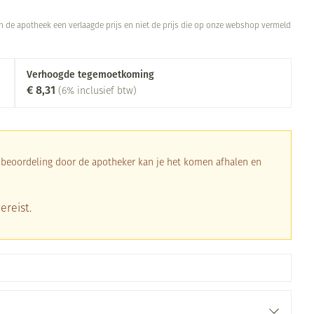
Toon meer
 in de apotheek een verlaagde prijs en niet de prijs die op onze webshop vermeld
Diagnosetesten en
Mond en keel
stress
Vlooien en teken
meetapparatuur
Oren
Zuigtabletten
Verhoogde tegemoetkoming
Alcoholtest
Oordopjes
€ 8,31
(6% inclusief btw)
Mond, muil of snavel
herapie -
en -druppels
Spray - oplossing
Bloeddrukmeter
s
Oorreiniging
Cholesteroltest
en
Oordruppels
Hartslagmeter
ulpmiddelen
a beoordeling door de apotheker kan je het komen afhalen en
Toon meer
ereist.
erming
ning en -
Hygiëne
Ergonomie
Aambeien
s
Bad en douche
Ademhaling en zuurstof
je
Badkamer