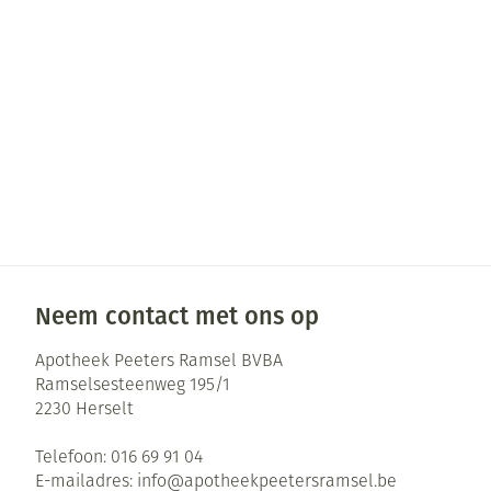
Pillendozen en
Gezichtsverzor
accessoires
Pigmentstoorni
Gevoelige huid 
geïrriteerde hu
Gemengde huid
Doffe huid
Toon meer
Neem contact met ons op
Snurken
Apotheek Peeters Ramsel BVBA
Ramselsesteenweg 195/1
2230
Herselt
Telefoon:
016 69 91 04
E-mailadres:
info@
apotheekpeetersramsel.be