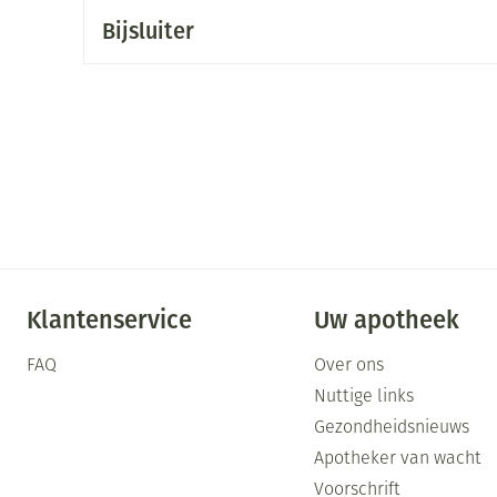
Mondmaskers
Bijsluiter
ging
Supplementen
Insectenwe
middelen
ssen
-
id
Klantenservice
Uw apotheek
Zelfbruiner
Scheren
FAQ
Over ons
Nuttige links
Gezondheidsnieuws
Apotheker van wacht
Voorschrift