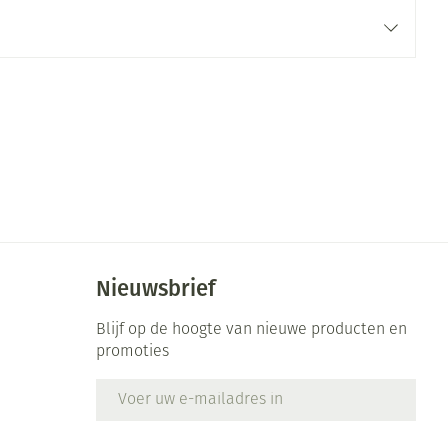
rende
Parfums en
geurproducten
Nieuwsbrief
CBD
Blijf op de hoogte van nieuwe producten en
promoties
E-mail adres