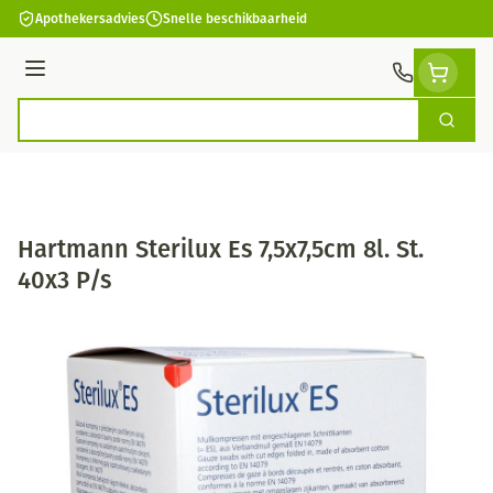
Ga naar de inhoud
Apothekersadvies
Snelle beschikbaarheid
Menu
Zoek
Product, merk, categorie...
Hartmann Sterilux Es 7,5x7,5cm 8l. St.
40x3 P/s