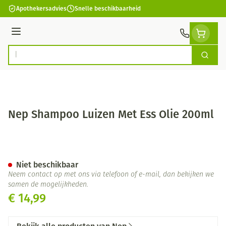
Ga naar de inhoud
Apothekersadvies
Snelle beschikbaarheid
Menu
Zoek
Product, merk, categorie...
Nep Shampoo Luizen Met Ess Olie 200ml
Nep Shampoo Luizen Met Ess 
Niet beschikbaar
Neem contact op met ons via telefoon of e-mail, dan bekijken we
samen de mogelijkheden.
€ 14,99