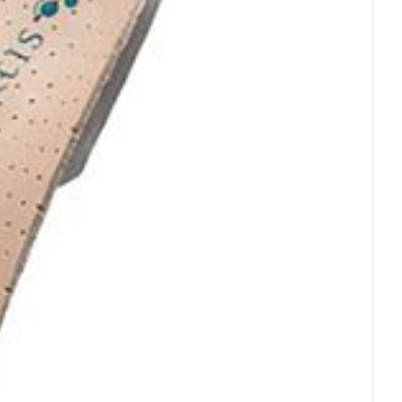
rende
Parfums en
geurproducten
CBD