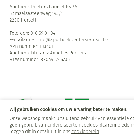
Apotheek Peeters Ramsel BVBA
Ramselsesteenweg 195/1
2230
Herselt
Telefoon:
016 69 91 04
E-mailadres:
info@
apotheekpeetersramsel.be
APB nummer:
133401
Apotheek titularis:
Annelies Peeters
BTW nummer:
BE0444246736
Wij gebruiken cookies om uw ervaring beter te maken.
Onze webshop maakt uitsluitend gebruik van essentiële co
geen gebruik van andere soorten cookies; daarom bieden 
Algemene verkoopsvoorwaarden
Privacy disclaimer
Cookies
leggen dit in detail uit in ons
cookiebeleid