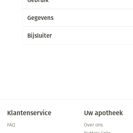
Gebruik
Mondmaskers
ging
Supplementen
Insectenwe
middelen
Gegevens
ssen
-
Bijsluiter
id
Zelfbruiner
Scheren
Klantenservice
Uw apotheek
FAQ
Over ons