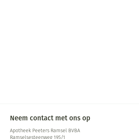
Pillendozen en
Gezichtsverzor
accessoires
Pigmentstoorni
Gevoelige huid 
geïrriteerde hu
Gemengde huid
Doffe huid
Toon meer
Snurken
Neem contact met ons op
Apotheek Peeters Ramsel BVBA
Ramselsesteenweg 195/1