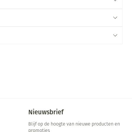
rende
Parfums en
geurproducten
CBD
Nieuwsbrief
Blijf op de hoogte van nieuwe producten en
promoties