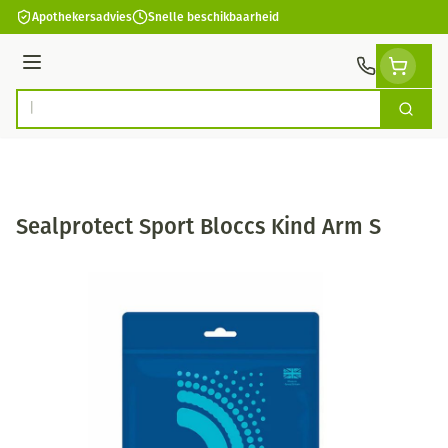
Ga naar de inhoud
Apothekersadvies
Snelle beschikbaarheid
Menu
Zoek
Product, merk, categorie...
Sealprotect Sport Bloccs Kind Arm S