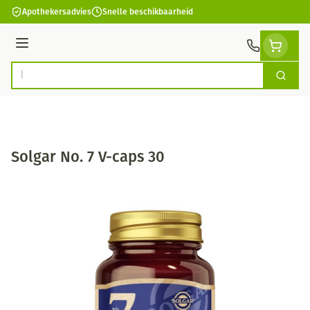
Ga naar de inhoud
Apothekersadvies
Snelle beschikbaarheid
Menu
Zoek
Product, merk, categorie...
Solgar No. 7 V-caps 30