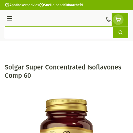
Ga naar de inhoud
Apothekersadvies
Snelle beschikbaarheid
Menu
Zoek
Product, merk, categorie...
Solgar Super Concentrated Isoflavones
Comp 60