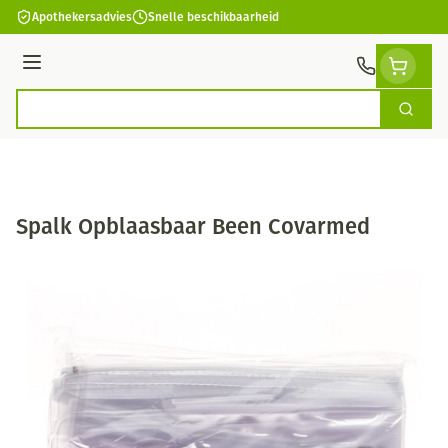
Ga naar de inhoud
Apothekersadvies
Snelle beschikbaarheid
Menu
Zoek
Product, merk, categorie...
Spalk Opblaasbaar Been Covarmed