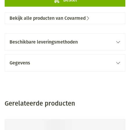
Bekijk alle producten van Covarmed
Beschikbare leveringsmethoden
Gegevens
Gerelateerde producten
Druk op om naar carrouselnavigatie te gaan
Navigeren door de elementen van de carrousel is mogelijk me
Druk om carrousel over te slaan