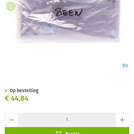
Spalk Opblaasbaar Been Cov
Op bestelling
€ 44,84
Aantal
Bestel