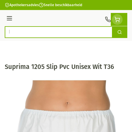
Ga naar de inhoud
Apothekersadvies
Snelle beschikbaarheid
Menu
Zoek
Product, merk, categorie...
Suprima 1205 Slip Pvc Unisex Wit T36