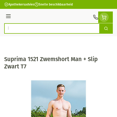
Ga naar de inhoud
Apothekersadvies
Snelle beschikbaarheid
Menu
Zoek
Product, merk, categorie...
Suprima 1521 Zwemshort Man + Slip
Zwart T7