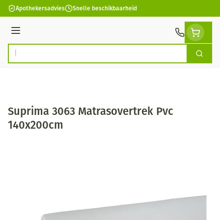
Ga naar de inhoud
Apothekersadvies
Snelle beschikbaarheid
Menu
Zoek
Product, merk, categorie...
Suprima 3063 Matrasovertrek Pvc
140x200cm