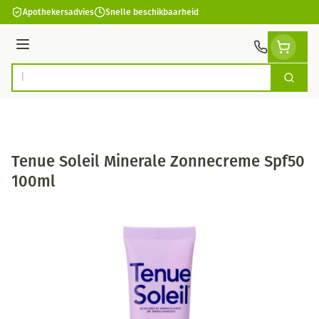
Ga naar de inhoud
Apothekersadvies
Snelle beschikbaarheid
Menu
Zoek
Product, merk, categorie...
Tenue Soleil Minerale Zonnecreme Spf50
100ml