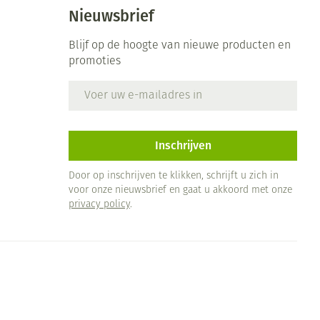
Bed
Nieuwsbrief
ng zon
Doorliggen - decubitis
ie
Urinewegen
Blijf op de hoogte van nieuwe producten en
Toon meer
promoties
E-mail adres
id, spanning
Stoppen met roken
 en intieme
 Orthopedie -
Gezichtsreiniging -
Instrumenten
che verbanden
ontschminken
Inschrijven
Anti tumor middelen
 anticonceptie
Reinigingsmelk, - crème, -
Door op inschrijven te klikken, schrijft u zich in
olie en gel
voor onze nieuwsbrief en gaat u akkoord met onze
jn
privacy policy
.
Anesthesie
Tonic - lotion
zorging
Micellair water
et
ie
Diverse geneesmiddelen
Specifiek voor de ogen
Toon meer