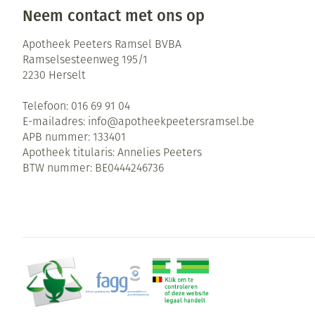
Neem contact met ons op
Zuurstof
Eelt
Ademhalingsste
Eksteroog - lik
Apotheek Peeters Ramsel BVBA
Ramselsesteenweg 195/1
Toon meer
2230
Herselt
Spieren en gew
Telefoon:
016 69 91 04
E-mailadres:
info@
apotheekpeetersramsel.be
Specifiek voor
Naalden en spu
APB nummer:
133401
Infecties
Apotheek titularis:
Annelies Peeters
Lichaamsverzor
Spuiten
BTW nummer:
BE0444246736
Deodorant
Oplossing voor 
Gezichtsverzorg
Naalden
Luizen
Naalden voor in
pennaalden
Diagnostica
Toon meer
Haar