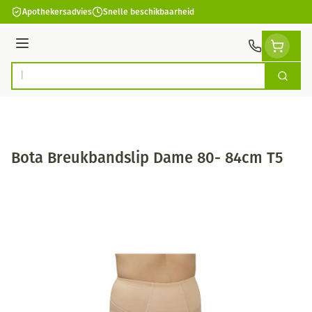
Ga naar de inhoud
Apothekersadvies
Snelle beschikbaarheid
Menu
Zoek
Product, merk, categorie...
Bota Breukbandslip Dame 80- 84cm T5