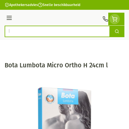
Ga naar de inhoud
Apothekersadvies
Snelle beschikbaarheid
Menu
Zoek
Product, merk, categorie...
Bota Lumbota Micro Ortho H 24cm l