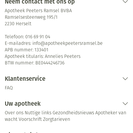
Neem contact met ons op
Apotheek Peeters Ramsel BVBA
Ramselsesteenweg 195/1
2230
Herselt
Telefoon:
016 69 91 04
E-mailadres:
info@
apotheekpeetersramsel.be
APB nummer:
133401
Apotheek titularis:
Annelies Peeters
BTW nummer:
BE0444246736
Klantenservice
FAQ
Uw apotheek
Over ons
Nuttige links
Gezondheidsnieuws
Apotheker van
wacht
Voorschrift
Zorgtarieven