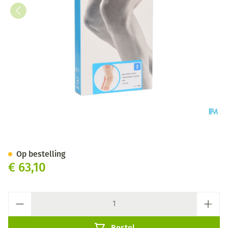
Bota Ortho Df 1100 Sk N2
Op bestelling
€ 63,10
Aantal
Bestel