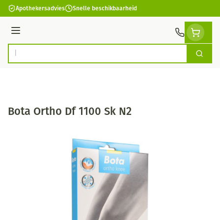
Ga naar de inhoud
Apothekersadvies
Snelle beschikbaarheid
Menu
Zoek
Product, merk, categorie...
Bota Ortho Df 1100 Sk N2