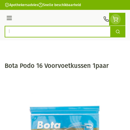
Ga naar de inhoud
Apothekersadvies
Snelle beschikbaarheid
Menu
Zoek
Product, merk, categorie...
Bota Podo 16 Voorvoetkussen 1paar