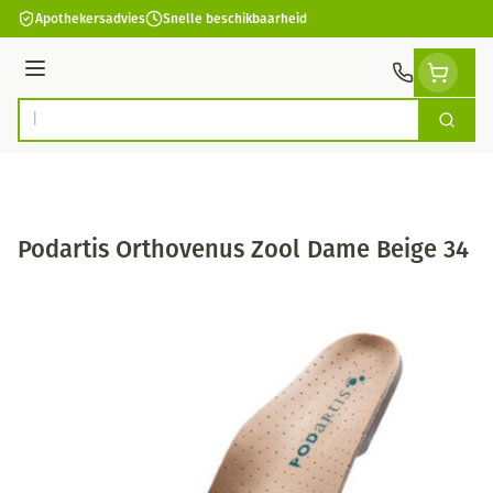
Ga naar de inhoud
Apothekersadvies
Snelle beschikbaarheid
Menu
Zoek
Product, merk, categorie...
Podartis Orthovenus Zool Dame Beige 34