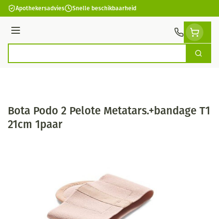
Ga naar de inhoud
Apothekersadvies
Snelle beschikbaarheid
Menu
Zoek
Product, merk, categorie...
Bota Podo 2 Pelote Metatars.+bandage T1
21cm 1paar