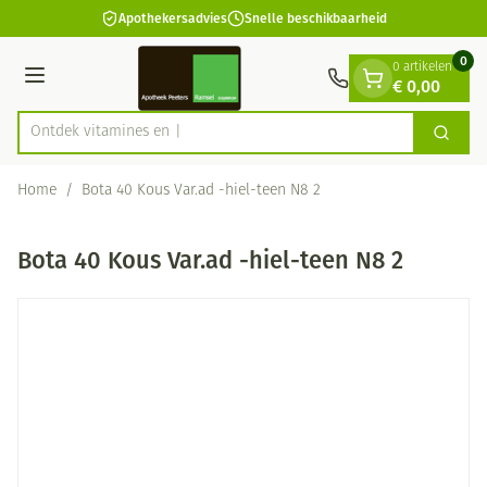
Dia 1 van 1
Ga naar de inhoud
Apothekersadvies
Snelle beschikbaarheid
0
0 artikelen
€ 0,00
Menu
Ontdek vitam
Zoek
Product, merk, categorie...
Home
/
Bota 40 Kous Var.ad -hiel-teen N8 2
Bota 40 Kous Var.ad -hiel-teen N8 2