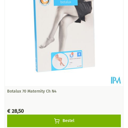
Hoeveelheid
Paar
Verpakking
Behoud
Kamertemperatuur (15°C - 25°C)
Botalux 70 Maternity Ch N4
€ 28,50
Bestel