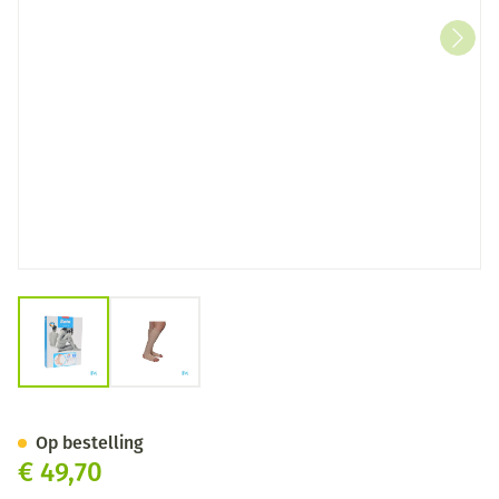
View larger image
View larger image
Bota 40 Kous Var.ad -hiel-tee
Op bestelling
€ 49,70