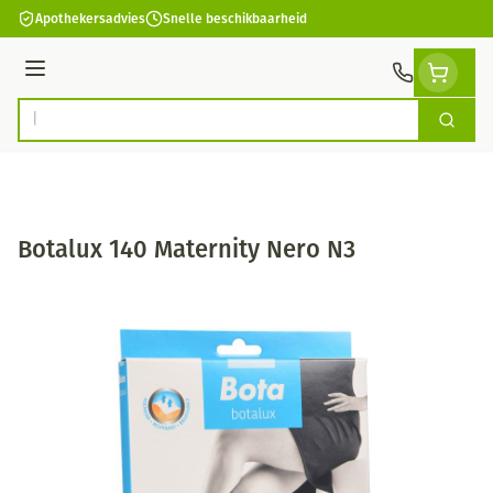
Ga naar de inhoud
Apothekersadvies
Snelle beschikbaarheid
Menu
Zoek
Product, merk, categorie...
Botalux 140 Maternity Nero N3