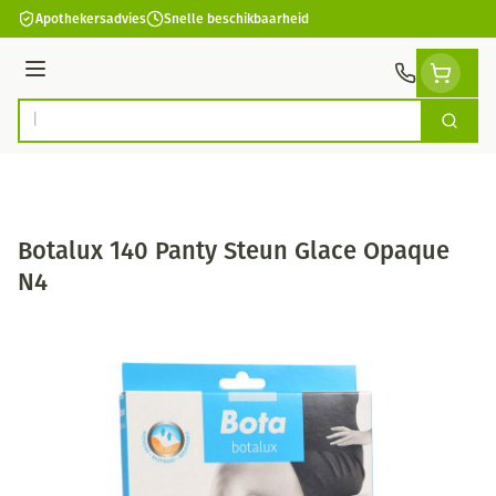
Ga naar de inhoud
Apothekersadvies
Snelle beschikbaarheid
Menu
Zoek
Product, merk, categorie...
Botalux 140 Panty Steun Glace Opaque
N4