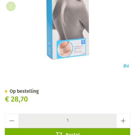
Bota Halskraag Mod A H 8cm 
Op bestelling
€ 28,70
Aantal
Bestel