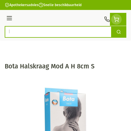
Ga naar de inhoud
Apothekersadvies
Snelle beschikbaarheid
Menu
Zoek
Product, merk, categorie...
Bota Halskraag Mod A H 8cm S