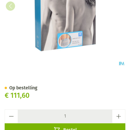
Bota Lumbota Crx H 26cm Gri
Op bestelling
€ 111,60
Aantal
Bestel