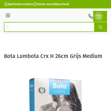
Ga naar de inhoud
Apothekersadvies
Snelle beschikbaarheid
Menu
Zoek
Product, merk, categorie...
Bota Lumbota Crx H 26cm Grijs Medium