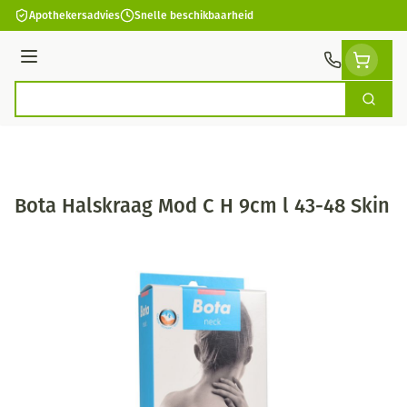
Ga naar de inhoud
Apothekersadvies
Snelle beschikbaarheid
Menu
Zoek
Product, merk, categorie...
Bota Halskraag Mod C H 9cm l 43-48 Skin