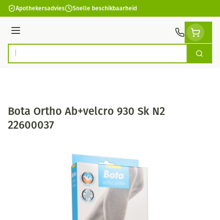
Ga naar de inhoud
Apothekersadvies
Snelle beschikbaarheid
Menu
Zoek
Product, merk, categorie...
Bota Ortho Ab+velcro 930 Sk N2
22600037