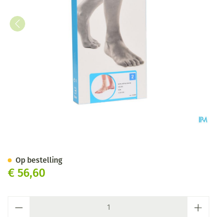
Bota Ortho Ab+velcro 930 Sk 
Op bestelling
€ 56,60
Aantal