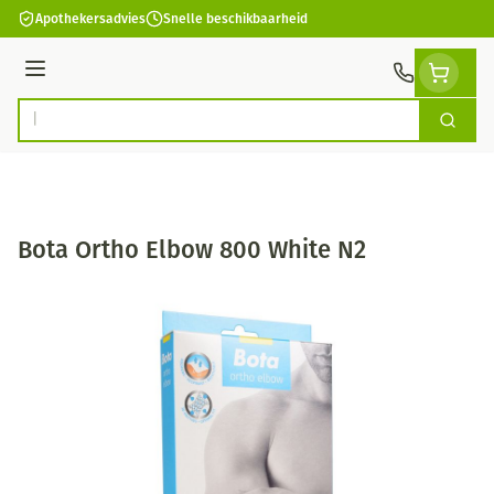
Ga naar de inhoud
Apothekersadvies
Snelle beschikbaarheid
Menu
Zoek
Product, merk, categorie...
Bota Ortho Elbow 800 White N2